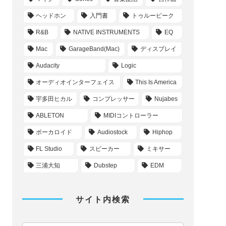
ヘッドホン
入門書
トゥルーピーク
R&B
NATIVE INSTRUMENTS
EQ
Mac
GarageBand(Mac)
ディスプレイ
Audacity
Logic
オーディオインターフェイス
This Is America
宇多田ヒカル
コンプレッサー
Nujabes
ABLETON
MIDIコントローラー
ボーカロイド
Audiostock
Hiphop
FL Studio
スピーカー
ミキサー
三浦大知
Dubstep
EDM
サイト内検索