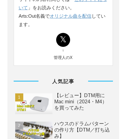
いて
」をお読みください。
Arts:Out名義で
オリジナル曲を配信
してい
ます。
↑
管理人のX
人気記事
【レビュー】DTM用に
Mac mini（2024・M4）
を買ってみた
ハウスのドラムパターン
の作り方【DTM／打ち込
み】