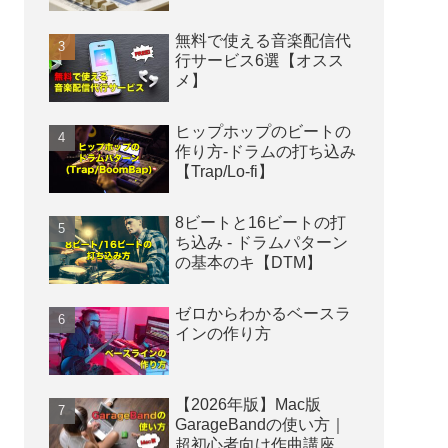
無料で使える音楽配信代
行サービス6選【オスス
メ】
ヒップホップのビートの
作り方-ドラムの打ち込み
【Trap/Lo-fi】
8ビートと16ビートの打
ち込み - ドラムパターン
の基本のキ【DTM】
ゼロからわかるベースラ
インの作り方
【2026年版】Mac版
GarageBandの使い方｜
超初心者向け作曲講座