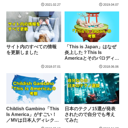
まった件
2021.02.27
2019.04.07
サイト内のすべての情報
「This is Japan」はなぜ
を更新しました
炎上した？This Is
Americaとそのパロディに
ついて
2018.07.01
2018.06.06
Childish Gambino「This
日本のテクノ15選が発表
Is America」がすごい！
されたので自分でも考え
／MVは日本人ディレクタ
てみた
ーのヒロ・ムライ