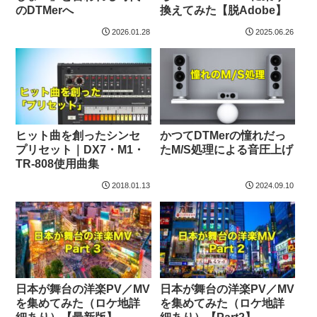
のDTMerへ
換えてみた【脱Adobe】
2026.01.28
2025.06.26
ヒット曲を創ったシンセ
かつてDTMerの憧れだっ
プリセット｜DX7・M1・
たM/S処理による音圧上げ
TR-808使用曲集
2018.01.13
2024.09.10
日本が舞台の洋楽PV／MV
日本が舞台の洋楽PV／MV
を集めてみた（ロケ地詳
を集めてみた（ロケ地詳