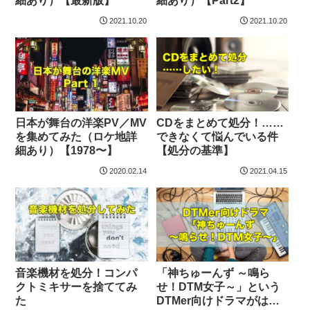
細あり）【最新版】
細あり）【Part2】
2021.10.20
2021.10.20
日本が舞台の洋楽PV／MV
CDをまとめて処分！……
を集めてみた（ロケ地詳
できなくて悩んでいる件
細あり）【1978〜】
【処分の基準】
2020.02.14
2021.04.15
音楽機材を処分！コンパ
「神ちゅーんず ～鳴ら
クトミキサーを捨ててみ
せ！DTM女子～」という
た
DTMer向けドラマがはじ