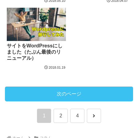
2018.05.10
2018.04.07
サイトをWordPressにし
ました（たぶん最後のリ
ニューアル）
2018.01.19
次のページ
次
1
2
4
へ
ホーム
コラム