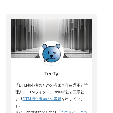
TeeTy
「DTM初心者のための省エネ作曲講座」管
理人。DTMライター。BNN新社と工学社
より
DTM初心者向けの書籍
を出していま
す。
サイトの内容に関しては「
このサイトにつ