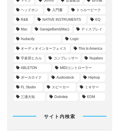
マイク
Sonos
音楽配信
自作曲
ヘッドホン
入門書
トゥルーピーク
R&B
NATIVE INSTRUMENTS
EQ
Mac
GarageBand(Mac)
ディスプレイ
Audacity
Logic
オーディオインターフェイス
This Is America
宇多田ヒカル
コンプレッサー
Nujabes
ABLETON
MIDIコントローラー
ボーカロイド
Audiostock
Hiphop
FL Studio
スピーカー
ミキサー
三浦大知
Dubstep
EDM
サイト内検索