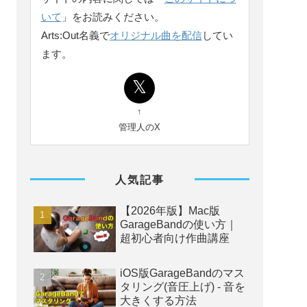
いて
」をお読みください。
Arts:Out名義で
オリジナル曲を配信
してい
ます。
↑
管理人のX
人気記事
【2026年版】Mac版
GarageBandの使い方｜
超初心者向け作曲講座
iOS版GarageBandのマス
タリング(音圧上げ) - 音を
大きくする方法