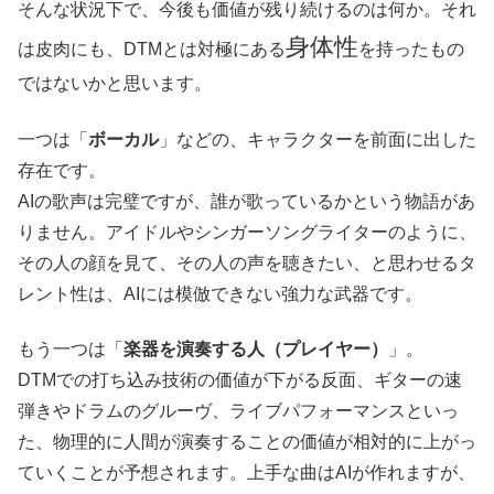
そんな状況下で、今後も価値が残り続けるのは何か。それ
身体性
は皮肉にも、DTMとは対極にある
を持ったもの
ではないかと思います。
一つは「
ボーカル
」などの、キャラクターを前面に出した
存在です。
AIの歌声は完璧ですが、誰が歌っているかという物語があ
りません。アイドルやシンガーソングライターのように、
その人の顔を見て、その人の声を聴きたい、と思わせるタ
レント性は、AIには模倣できない強力な武器です。
もう一つは「
楽器を演奏する人（プレイヤー）
」。
DTMでの打ち込み技術の価値が下がる反面、ギターの速
弾きやドラムのグルーヴ、ライブパフォーマンスといっ
た、物理的に人間が演奏することの価値が相対的に上がっ
ていくことが予想されます。上手な曲はAIが作れますが、