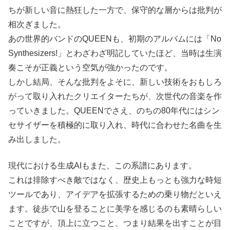
ちが新しい音に熱狂した一方で、保守的な層からは批判が
相次ぎました。
あの世界的バンドのQUEENも、初期のアルバムには「No
Synthesizers!」とわざわざ明記していたほど、当時は生演
奏こそが正義という空気が強かったのです。
しかし結局、そんな批判をよそに、新しい技術をおもしろ
がって取り入れたクリエイターたちが、次世代の音楽を作
っていきました。QUEENでさえ、のちの80年代にはシン
セサイザーを積極的に取り入れ、時代に合わせた名曲を生
み出しました。
現代における生成AIもまた、この系譜にあります。
これは排除すべき敵ではなく、歴史上もっとも強力な時短
ツールであり、アイデアを拡張するための乗り物だといえ
ます。徒歩で山を登ることに美学を感じるのも素晴らしい
ことですが、頂上に立つこと、つまり結果を出すことが目