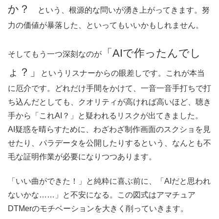
か？
という、根源的な問いが湧き上がってきます。努
力の価値が暴落した、といってもいいかもしれません。
「AIで作ったんでし
そしてもう一つ深刻なのが
ょ？」
というリスナーからの眼差しです。これが本当
に厄介です。どれだけ手間をかけて、一音一音手打ちで打
ち込んだとしても、クオリティが高ければ高いほど、聴き
手から「これAI？」と疑われるリスクが出てきました。
AI疑惑を晴らすために、わざわざ制作画面のスクショを見
せたり、パラデータを公開したりするという、なんとも不
毛な証明作業が必要になりつつあります。
「いい曲ができた！」と純粋に喜ぶ前に、「AIだと思われ
ないかな……」と不安になる。この図式はアマチュア
DTMerのモチベーションを大きく削っていきます。