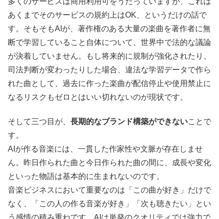
多くのサービスは商用利用可をうたっていますが、これは
あくまでそのサービスの規約上はOK、というだけの話で
す。そもそもAIが、著作権のある大量の楽曲を著作者に無
断で学習していること自体について、世界中で法的な議論
が決着していません。もし将来的に規制が強化されたり、
司法判断が変わったりした場合、違法な学習データで作ら
れた曲として、過去に作った楽曲が配信停止や使用禁止に
なるリスクもゼロとはいい切れないのが現状です。
そして三つ目が、
長期的なブランド構築ができない
ことで
す。
AIが作る音楽には、一貫した作家性や文脈が存在しませ
ん。昨日作られた曲と今日作られた曲の間に、成長や変化
といった物語は基本的に生まれないのです。
音楽ビジネスにおいて重要なのは「この曲が好き」だけで
なく、「この人の作る音楽が好き」「次も聴きたい」とい
う感情の積み重ねです。AIは単発のクオリティでは強力で