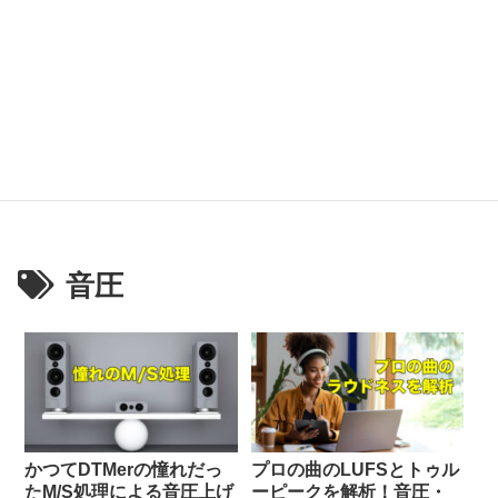
音圧
かつてDTMerの憧れだっ
プロの曲のLUFSとトゥル
たM/S処理による音圧上げ
ーピークを解析！音圧・