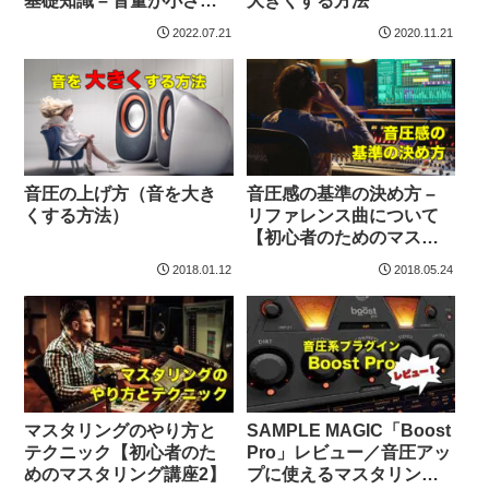
基礎知識 – 音量が小さい
大きくする方法
理由
2022.07.21
2020.11.21
音圧の上げ方（音を大き
音圧感の基準の決め方 –
くする方法）
リファレンス曲について
【初心者のためのマスタ
リング講座3】
2018.01.12
2018.05.24
マスタリングのやり方と
SAMPLE MAGIC「Boost
テクニック【初心者のた
Pro」レビュー／音圧アッ
めのマスタリング講座2】
プに使えるマスタリング