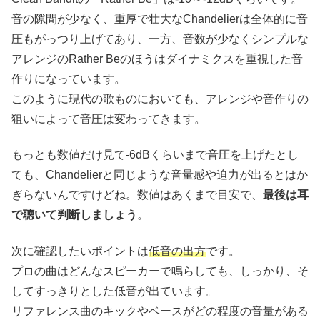
音の隙間が少なく、重厚で壮大なChandelierは全体的に音
圧もがっつり上げてあり、一方、音数が少なくシンプルな
アレンジのRather Beのほうはダイナミクスを重視した音
作りになっています。
このように現代の歌ものにおいても、アレンジや音作りの
狙いによって音圧は変わってきます。
もっとも数値だけ見て-6dBくらいまで音圧を上げたとし
ても、Chandelierと同じような音量感や迫力が出るとはか
ぎらないんですけどね。数値はあくまで目安で、
最後は耳
で聴いて判断しましょう
。
次に確認したいポイントは
低音の出方
です。
プロの曲はどんなスピーカーで鳴らしても、しっかり、そ
してすっきりとした低音が出ています。
リファレンス曲のキックやベースがどの程度の音量がある