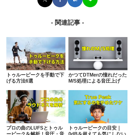
- 関連記事 -
トゥルーピークを手動で下
かつてDTMerの憧れだった
げる方法6選
M/S処理による音圧上げ
プロの曲のLUFSとトゥル
トゥルーピークの目安｜
ーピークを解析！音圧・音
0dBを超えても気にしない