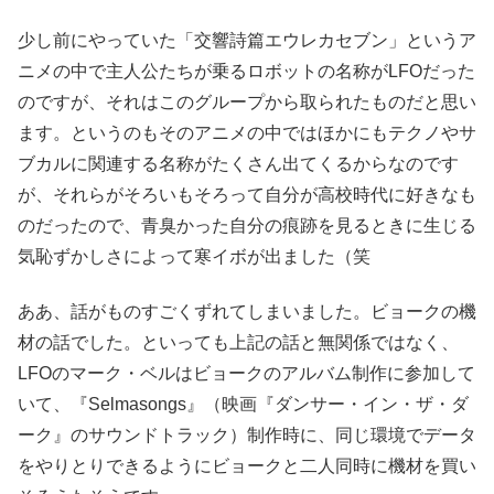
少し前にやっていた「交響詩篇エウレカセブン」というア
ニメの中で主人公たちが乗るロボットの名称がLFOだった
のですが、それはこのグループから取られたものだと思い
ます。というのもそのアニメの中ではほかにもテクノやサ
ブカルに関連する名称がたくさん出てくるからなのです
が、それらがそろいもそろって自分が高校時代に好きなも
のだったので、青臭かった自分の痕跡を見るときに生じる
気恥ずかしさによって寒イボが出ました（笑
ああ、話がものすごくずれてしまいました。ビョークの機
材の話でした。といっても上記の話と無関係ではなく、
LFOのマーク・ベルはビョークのアルバム制作に参加して
いて、『Selmasongs』（映画『ダンサー・イン・ザ・ダ
ーク』のサウンドトラック）制作時に、同じ環境でデータ
をやりとりできるようにビョークと二人同時に機材を買い