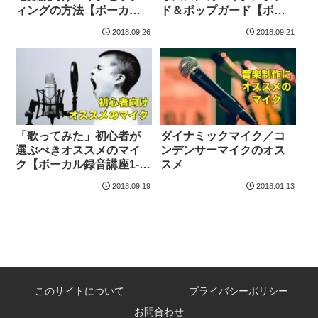
ィングの方法【ボーカル
ド＆ポップガード【ボー
録音講座2-1】
カル録音講座1-4】
2018.09.26
2018.09.21
「歌ってみた」初心者が
ダイナミックマイク／コ
選ぶべきオススメのマイ
ンデンサーマイクのオス
ク【ボーカル録音講座1-
スメ
1】
2018.09.19
2018.01.13
このサイトについて
プライバシーポリシー
お問合わせ