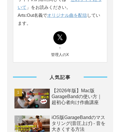
いて
」をお読みください。
Arts:Out名義で
オリジナル曲を配信
してい
ます。
↑
管理人のX
人気記事
【2026年版】Mac版
GarageBandの使い方｜
超初心者向け作曲講座
iOS版GarageBandのマス
タリング(音圧上げ) - 音を
大きくする方法