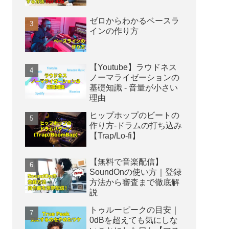
ゼロからわかるベースラ
インの作り方
【Youtube】ラウドネス
ノーマライゼーションの
基礎知識 - 音量が小さい
理由
ヒップホップのビートの
作り方-ドラムの打ち込み
【Trap/Lo-fi】
【無料で音楽配信】
SoundOnの使い方｜登録
方法から審査まで徹底解
説
トゥルーピークの目安｜
0dBを超えても気にしな