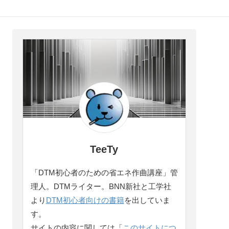
TeeTy
「DTM初心者のための省エネ作曲講座」管
理人。DTMライター。BNN新社と工学社
より
DTM初心者向けの書籍
を出していま
す。
サイトの内容に関しては「
このサイトにつ