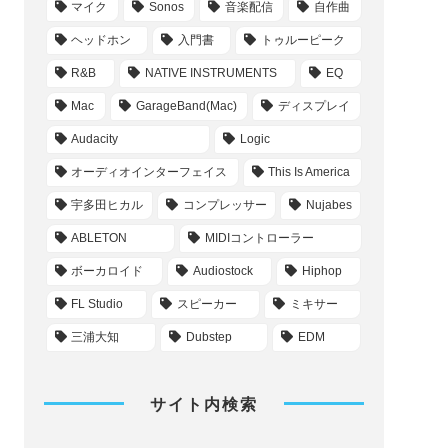
マイク
Sonos
音楽配信
自作曲
ヘッドホン
入門書
トゥルーピーク
R&B
NATIVE INSTRUMENTS
EQ
Mac
GarageBand(Mac)
ディスプレイ
Audacity
Logic
オーディオインターフェイス
This Is America
宇多田ヒカル
コンプレッサー
Nujabes
ABLETON
MIDIコントローラー
ボーカロイド
Audiostock
Hiphop
FL Studio
スピーカー
ミキサー
三浦大知
Dubstep
EDM
サイト内検索