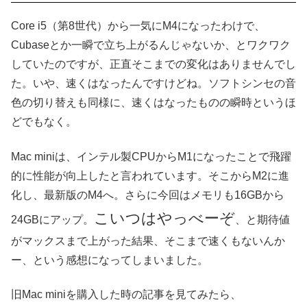
Core i5（第8世代）から一気にM4になったわけで、
Cubaseとか一瞬で立ち上がるんじゃないか、とワクワク
していたのですが、正直そこまでの変化はありませんでし
た。いや、速くはなったんですけどね。ソフトシンセの音
色の切り替えも同様に、速くはなったものの瞬時というほ
どでもなく。
Mac miniは、インテル製CPUからM1になったことで飛躍
的に性能が向上したと言われています。そこからM2に進
化し、最新版のM4へ。さらに今回はメモリも16GBから
こいつはやっべーぞ
24GBにアップ。
、と期待値
がマックスまで上がった結果、そこまで速くもないんか
ー、という感想になってしまいました。
旧Mac miniを購入した時の記事を見てみたら、