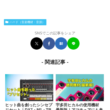
ハード（音楽機材・音源）
SNSでこの記事をシェア
- 関連記事 -
ヒット曲を創ったシンセプ
宇多田ヒカルの使用機材
リセット｜DX7・M1・TR-
最新版｜アマチュアにも参