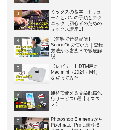
ミックスの基本 - ボリュ
ームとパンの手順とテク
ニック【初心者のための
ミックス講座1】
【無料で音楽配信】
SoundOnの使い方｜登録
方法から審査まで徹底解
説
【レビュー】DTM用に
Mac mini（2024・M4）
を買ってみた
無料で使える音楽配信代
行サービス6選【オスス
メ】
Photoshop Elementsから
Pixelmator Proに乗り換