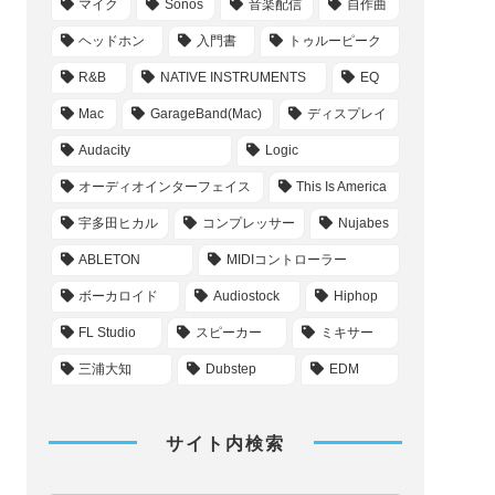
マイク
Sonos
音楽配信
自作曲
ヘッドホン
入門書
トゥルーピーク
R&B
NATIVE INSTRUMENTS
EQ
Mac
GarageBand(Mac)
ディスプレイ
Audacity
Logic
オーディオインターフェイス
This Is America
宇多田ヒカル
コンプレッサー
Nujabes
ABLETON
MIDIコントローラー
ボーカロイド
Audiostock
Hiphop
FL Studio
スピーカー
ミキサー
三浦大知
Dubstep
EDM
サイト内検索