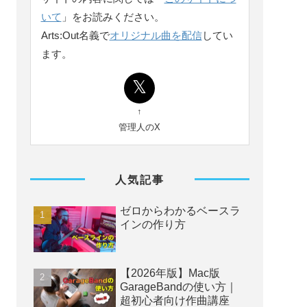
いて
」をお読みください。
Arts:Out名義で
オリジナル曲を配信
してい
ます。
↑
管理人のX
人気記事
ゼロからわかるベースラ
インの作り方
【2026年版】Mac版
GarageBandの使い方｜
超初心者向け作曲講座