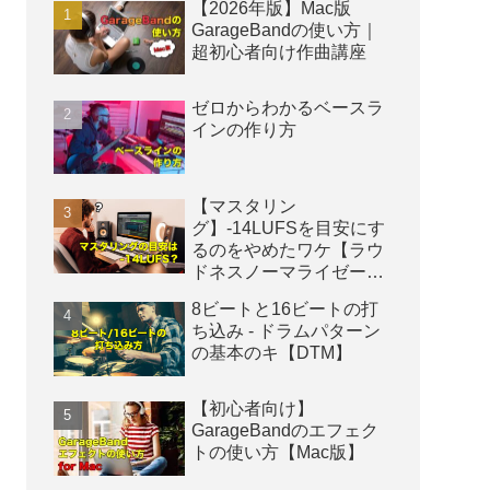
【2026年版】Mac版
GarageBandの使い方｜
超初心者向け作曲講座
ゼロからわかるベースラ
インの作り方
【マスタリン
グ】-14LUFSを目安にす
るのをやめたワケ【ラウ
ドネスノーマライゼーシ
ョン】
8ビートと16ビートの打
ち込み - ドラムパターン
の基本のキ【DTM】
【初心者向け】
GarageBandのエフェク
トの使い方【Mac版】