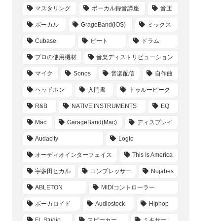
マスタリング
ボーカル録音講座
音圧
ボーカル
GrageBand(iOS)
ミックス
Cubase
ビート
ドラム
プロの使用機材
音楽ディストリビューション
マイク
Sonos
音楽配信
自作曲
ヘッドホン
入門書
トゥルーピーク
R&B
NATIVE INSTRUMENTS
EQ
Mac
GarageBand(Mac)
ディスプレイ
Audacity
Logic
オーディオインターフェイス
This Is America
宇多田ヒカル
コンプレッサー
Nujabes
ABLETON
MIDIコントローラー
ボーカロイド
Audiostock
Hiphop
FL Studio
スピーカー
ミキサー