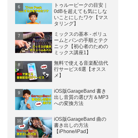
トゥルーピークの目安｜
0dBを超えても気にしな
いことにしたワケ【マス
タリング】
ミックスの基本 - ボリュ
ームとパンの手順とテク
ニック【初心者のための
ミックス講座1】
無料で使える音楽配信代
行サービス6選【オスス
メ】
iOS版GarageBand 書き
出し音質の選び方＆MP3
への変換方法
iOS版GarageBand 曲の
書き出しの方法
【iPhone/iPad】