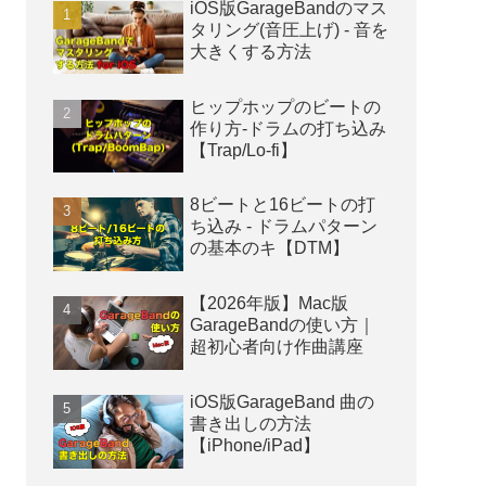
iOS版GarageBandのマス
タリング(音圧上げ) - 音を
大きくする方法
ヒップホップのビートの
作り方-ドラムの打ち込み
【Trap/Lo-fi】
8ビートと16ビートの打
ち込み - ドラムパターン
の基本のキ【DTM】
【2026年版】Mac版
GarageBandの使い方｜
超初心者向け作曲講座
iOS版GarageBand 曲の
書き出しの方法
【iPhone/iPad】