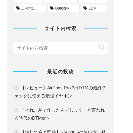
三浦大知
Dubstep
EDM
サイト内検索
最近の投稿
【レビュー】AirPods Pro 3はDTMの最終チ
ェックに使える最強イヤホン
「それ、AIで作ったんでしょ？」と言われ
る時代のDTMerへ
【無料で音楽配信】SoundOnの使い方｜登